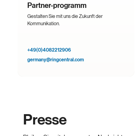
Partner-programm
Gestalten Sie mit uns die Zukunft der
Kommunikation.
Tel Aviv
Israel
Yosef Karo St 18, Tel Aviv-Yafo, Israel 6701422
+49(0)4082212906
germany@ringcentral.com
Presse