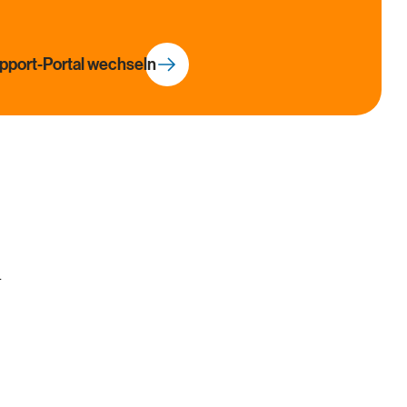
Portugal
Pt
Singapur
En
port-Portal wechseln
Spanien
Es
USA
En
Vereinigtes Königreich
En
.