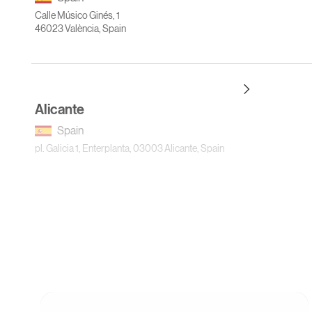
Calle Músico Ginés, 1
46023 València, Spain
Alicante
Spain
pl. Galicia 1, Enterplanta, 03003 Alicante, Spain
Sofia
Bulgaria
Expo Center, 7-Mi Kilometar Mladost, Boulevard "Tsarigradsko shose
Sofia, Bulgaria