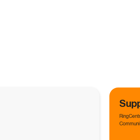
Supp
RingCentr
Communit