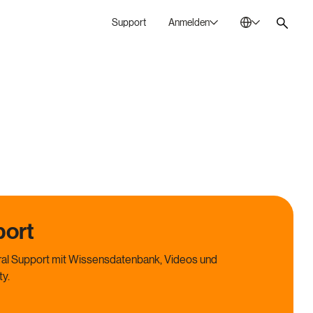
Support
Anmelden
Australien
En
Bulgarien
Bg
China
Zh
Deutschland
De
Frankreich
Fr
Irland
En
Italien
It
ort
Kanada
En
al Support mit Wissensdatenbank, Videos und
Mexiko
Es
y.
Niederlande
En